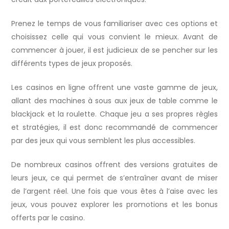
Prenez le temps de vous familiariser avec ces options et
choisissez celle qui vous convient le mieux. Avant de
commencer à jouer, il est judicieux de se pencher sur les
différents types de jeux proposés.
Les casinos en ligne offrent une vaste gamme de jeux,
allant des machines à sous aux jeux de table comme le
blackjack et la roulette. Chaque jeu a ses propres règles
et stratégies, il est donc recommandé de commencer
par des jeux qui vous semblent les plus accessibles.
De nombreux casinos offrent des versions gratuites de
leurs jeux, ce qui permet de s’entraîner avant de miser
de l’argent réel. Une fois que vous êtes à l’aise avec les
jeux, vous pouvez explorer les promotions et les bonus
offerts par le casino.