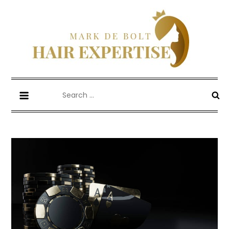
Skip
to
content
Mark De Bolt
Hair Expertise
Search
for: