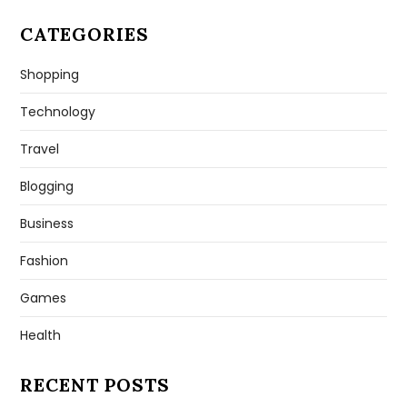
CATEGORIES
Shopping
Technology
Travel
Blogging
Business
Fashion
Games
Health
RECENT POSTS